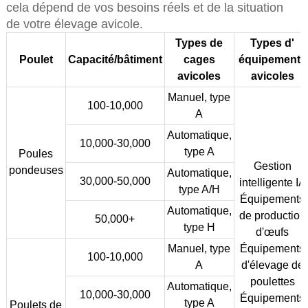
cela dépend de vos besoins réels et de la situation
de votre élevage avicole.
Types de
Types d'
Poulet
Capacité/bâtiment
cages
équipements
avicoles
avicoles
Manuel, type
100-10,000
A
Automatique,
10,000-30,000
type A
Poules
Gestion
pondeuses
Automatique,
30,000-50,000
intelligente IA
type A/H
Équipements
Automatique,
de production
50,000+
type H
d'œufs
Manuel, type
Équipements
100-10,000
A
d'élevage de
poulettes
Automatique,
10,000-30,000
Équipements
type A
Poulets de