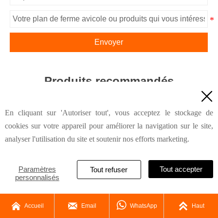
Envoyer
Produits recommandés

En cliquant sur 'Autoriser tout', vous acceptez le stockage de
cookies sur votre appareil pour améliorer la navigation sur le site,
analyser l'utilisation du site et soutenir nos efforts marketing.
Paramètres
Tout accepter
Tout refuser
personnalisés




Le siège social de HK
La filiale chinoise
Accueil
Email
WhatsApp
Haut
propose des solutions
propose un plan