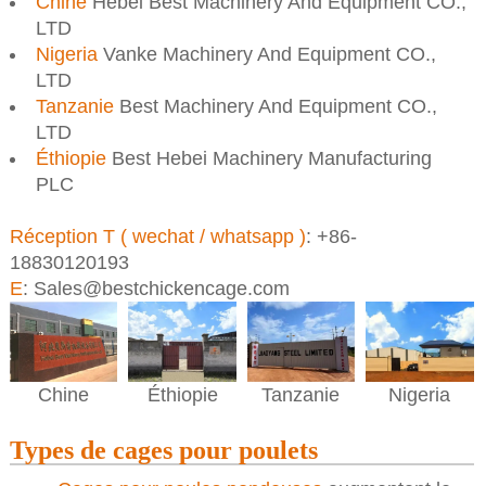
Chine
Hebei Best Machinery And Equipment CO.,
LTD
Nigeria
Vanke Machinery And Equipment CO.,
LTD
Tanzanie
Best Machinery And Equipment CO.,
LTD
Éthiopie
Best Hebei Machinery Manufacturing
PLC
Réception T ( wechat / whatsapp )
: +86-
18830120193
E
: Sales@bestchickencage.com
Éthiopie
Nigeria
Chine
Tanzanie
Types de cages pour poulets