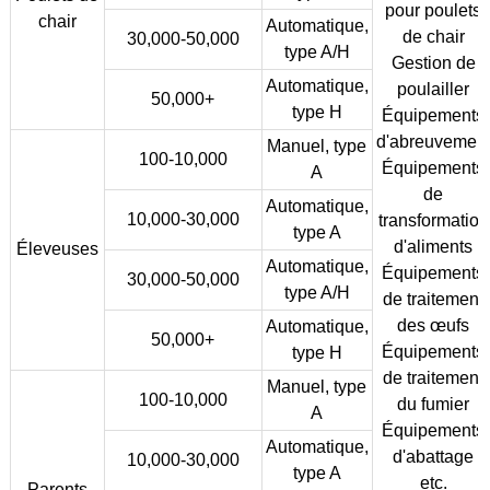
pour poulets
chair
Automatique,
de chair
30,000-50,000
type A/H
Gestion de
Automatique,
poulailler
50,000+
type H
Équipements
d'abreuvemen
Manuel, type
100-10,000
Équipements
A
de
Automatique,
10,000-30,000
transformation
type A
d'aliments
Éleveuses
Automatique,
Équipements
30,000-50,000
type A/H
de traitement
des œufs
Automatique,
50,000+
Équipements
type H
de traitement
Manuel, type
100-10,000
du fumier
A
Équipements
Automatique,
d'abattage
10,000-30,000
type A
etc.
Parents