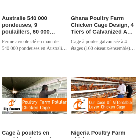
Australie 540 000
Ghana Poultry Farm
pondeuses, 9
Chicken Cage Design, 4
poulaillers, 60 000
Tiers of Galvanized A
pondeuses par
Type Chicken Cage For
Ferme avicole clé en main de
Cage à poules galvanisée à 4
poulailler, système de
Sale, 160 Birds Per Set
540 000 pondeuses en Australie,
étages (160 oiseaux/ensemble).
cages en batterie
équipée de cages en batterie
Taiyu fournit la conception
automatiques à 4
automatiques de type H par
standard de l'UE, nous
niveaux pour les
Taiyu Industrial. Systèmes gérés
concevons l'équipement d'IA et
pondeuses, type H
par l'IA, conception sur mesure
le conseil agricole clé en main
et assistance locale.
avec un soutien local.
Cage à poulets en
Nigeria Poultry Farm