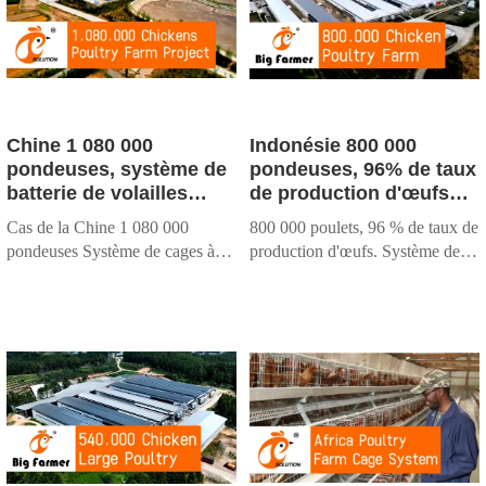
Chine 1 080 000
Indonésie 800 000
pondeuses, système de
pondeuses, 96% de taux
batterie de volailles
de production d'œufs
automatique à 5 niveaux
avec 6 niveaux de
Cas de la Chine 1 080 000
800 000 poulets, 96 % de taux de
de type H à vendre
système automatique de
pondeuses Système de cages à
production d'œufs. Système de
cages en batterie pour
volailles de type H à 5 niveaux.
gestion efficace, une personne
les pondeuses
Équipement automatique
gère un poulailler. Cage du rez-
conforme aux normes
de-chaussée à 3 niveaux et cage
européennes et conception de la
du premier étage à 3 niveaux.
ferme gérée par l'IA, adaptée au
climat local.