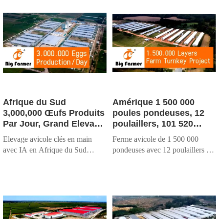
Afrique du Sud
Amérique 1 500 000
3,000,000 Œufs Produits
poules pondeuses, 12
Par Jour, Grand Elevage
poulaillers, 101 520
Avicole Moderne avec
poules pondeuses par
Elevage avicole clés en main
Ferme avicole de 1 500 000
Gestion IA et Plan
poulailler, 8 niveaux de
avec IA en Afrique du Sud
pondeuses avec 12 poulaillers et
d'Affaires Clés en Main
système automatique de
produisant 3,000,000 œufs/jour.
des cages de batterie
cages en batterie pour
Taiyu Group fournit des cages
automatiques à 8 niveaux.
poules pondeuses
aux normes EURO, une usine
Automatisation complète :
d'alimentation, des systèmes
alimentation, abreuvement,
d'automatisation et une
collecte des œufs et enlèvement
installation sur site.
du fumier.