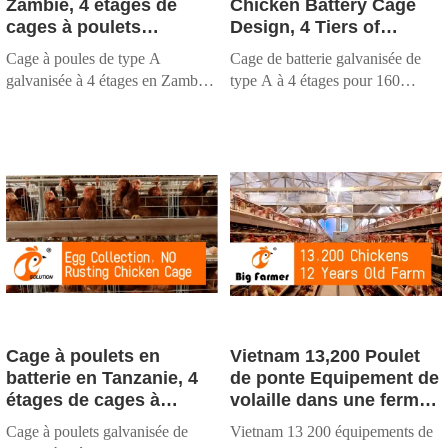
Zambie, 4 étages de
Chicken Battery Cage
cages à poulets
Design, 4 Tiers of
galvanisées de type A à
Galvanized A Type
Cage à poules de type A
Cage de batterie galvanisée de
vendre, 160 oiseaux par
Chicken Cage For Sale,
galvanisée à 4 étages en Zambie
type A à 4 étages pour 160
ensemble
160 Birds Per Set
(160 oiseaux/ensemble). Nous
oiseaux par lot. Conception aux
concevons des équipements
normes européennes, nous
avicoles clés en main, gérés par
concevons des équipements
l'IA, avec une personnalisation et
agricoles gérés par l'IA et un
une assistance locales.
soutien clé en main.
Cage à poulets en
Vietnam 13,200 Poulet
batterie en Tanzanie, 4
de ponte Equipement de
étages de cages à
volaille dans une ferme
poulets galvanisées de
de poulets, trémie
Cage à poulets galvanisée de
Vietnam 13 200 équipements de
type A à vendre, 160
automatique et cage à