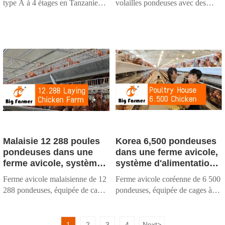
type A à 4 étages en Tanzanie
volailles pondeuses avec des
oiseaux par lot
poulets pour la vente
(160 oiseaux/set) pour les
trémies automatiques et des cages
élevages de volailles. Norme
à poulets conformes aux normes
EURO, nous concevons une
européennes, nous concevons
gestion basée sur l'IA, une
des fermes avicoles clés en main
personnalisation clé en main, un
gérées par l'IA avec une
service local.
assistance sur place.
Malaisie 12 288 poules
Korea 6,500 pondeuses
pondeuses dans une
dans une ferme avicole,
ferme avicole, système
système d'alimentation
d'alimentation
automatique et cage à
Ferme avicole malaisienne de 12
Ferme avicole coréenne de 6 500
automatique et cage à
poulets de type H à 3
288 pondeuses, équipée de cages
pondeuses, équipée de cages à
poules pondeuses de
étages à vendre
à poulets à 4 niveaux conformes
poules de type H à trois niveaux
type A à 4 niveaux à
aux normes européennes et d'un
et d'un système d'alimentation
vendre
système d'alimentation
automatique conformes aux
1
2
3
4
Next
>