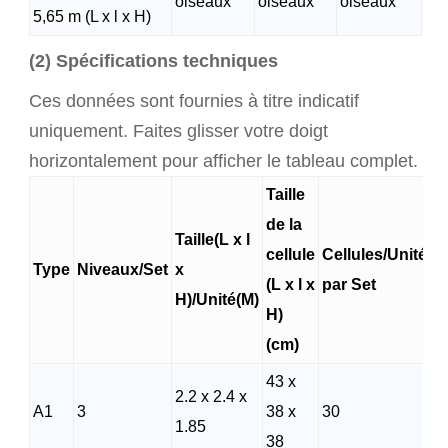
oiseaux
oiseaux
oiseaux
5,65 m
(L x l x H)
(2) Spécifications techniques
Ces données sont fournies à titre indicatif
uniquement. Faites glisser votre doigt
horizontalement pour afficher le tableau complet.
Taille
de la
Taille(L x l
cellule
Cellules/Unité
Type
Niveaux/Set
x
P
(L x l x
par Set
H)/Unité(M)
H)
(cm)
43 x
2.2 x 2.4 x
A1
3
38 x
30
4
1.85
38