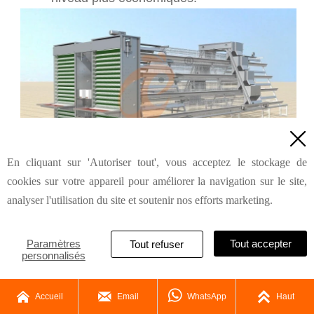

En cliquant sur 'Autoriser tout', vous acceptez le stockage de
Structure de la cage
cookies sur votre appareil pour améliorer la navigation sur le site,
analyser l'utilisation du site et soutenir nos efforts marketing.
4. Conception de cages à poules
Paramètres
Tout accepter
Tout refuser
pondeuses de type A entièrement
personnalisés
automatiques VS semi-
automatiques
: quelle est la




Accueil
Email
WhatsApp
Haut