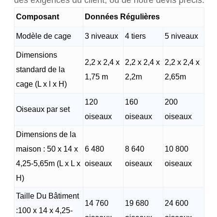
Composant
Données Régulières
Modèle de cage
3 niveaux
4 tiers
5 niveaux
Dimensions
2,2 x 2,4 x
2,2 x 2,4 x
2,2 x 2,4 x
standard de la
1,75 m
2,2m
2,65m
cage (L x l x H)
120
160
200
Oiseaux par set
oiseaux
oiseaux
oiseaux
Dimensions de la
maison : 50 x 14 x
6 480
8 640
10 800
4,25-5,65m (L x L x
oiseaux
oiseaux
oiseaux
H)
Taille Du Bâtiment
14 760
19 680
24 600
:
100 x 14 x 4,25-