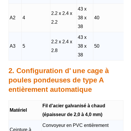
43 x
2.2 x 2.4 x
A2
4
38 x
40
4
2.2
38
43 x
2.2 x 2.4 x
A3
5
38 x
50
4
2.8
38
2. Configuration d'
une cage à
poules pondeuses de type A
entièrement automatique
Fil d'acier galvanisé à chaud
Matériel
(épaisseur de 2,0 à 4,0 mm)
Convoyeur en PVC entièrement
Ceinture à