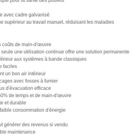
ique pour la santé des poulets
te avec cadre galvanisé
ge supérieur au travail manuel, réduisant les maladies
es coûts de main-d'œuvre
, seule une utilisation continue offre une solution permanente
inférieur aux systèmes à bande classiques
e faciles
ent un bon air intérieur
ages avec fosses à fumier
us d'évacuation efficace
60% de temps et de main-d'œuvre
te et durable
 faible consommation d'énergie
eut générer des revenus si vendu
faible maintenance