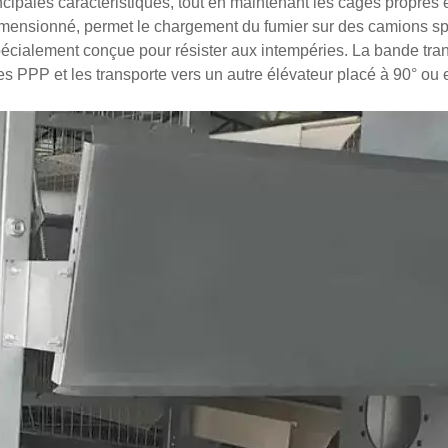
incipales caractéristiques, tout en maintenant les cages propres
imensionné, permet le chargement du fumier sur des camions spé
spécialement conçue pour résister aux intempéries. La bande tra
s PPP et les transporte vers un autre élévateur placé à 90° ou e