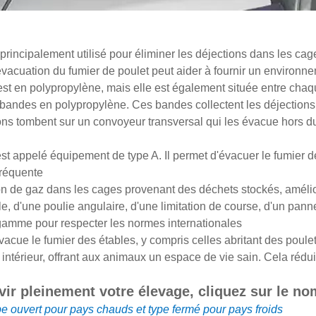
rincipalement utilisé pour éliminer les déjections dans les cag
vacuation du fumier de poulet peut aider à fournir un environn
t en polypropylène, mais elle est également située entre chaq
s bandes en polypropylène. Ces bandes collectent les déjections e
ons tombent sur un convoyeur transversal qui les évacue hors d
st appelé équipement de type A. Il permet d'évacuer le fumier de
 fréquente
ction de gaz dans les cages provenant des déchets stockés, amél
e, d'une poulie angulaire, d'une limitation de course, d'un panne
gamme pour respecter les normes internationales
acue le fumier des étables, y compris celles abritant des poulet
 intérieur, offrant aux animaux un espace de vie sain. Cela rédui
r pleinement votre élevage, cliquez sur le no
type ouvert pour pays chauds et type fermé pour pays froids