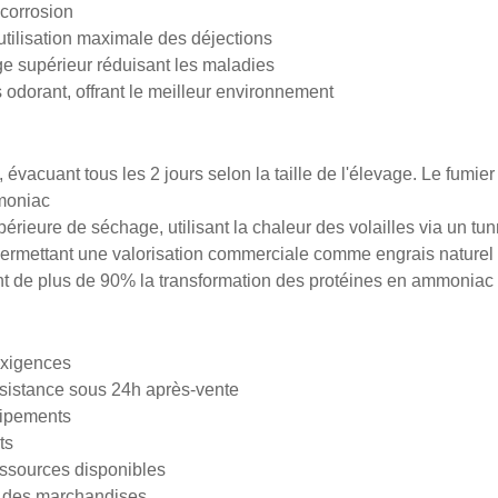
-corrosion
utilisation maximale des déjections
ge supérieur réduisant les maladies
s odorant, offrant le meilleur environnement
 évacuant tous les 2 jours selon la taille de l'élevage. Le fumi
mmoniac
érieure de séchage, utilisant la chaleur des volailles via un tun
, permettant une valorisation commerciale comme engrais naturel
t de plus de 90% la transformation des protéines en ammoniac
exigences
ssistance sous 24h après-vente
uipements
ts
ssources disponibles
on des marchandises