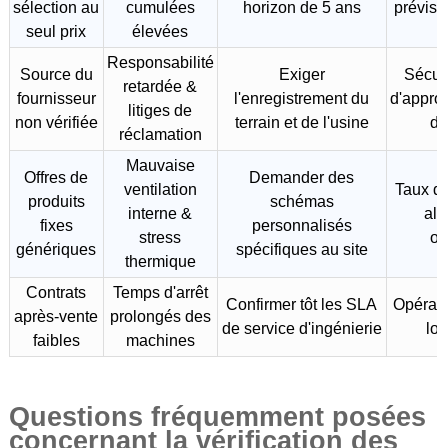
sélection au
cumulées
horizon de 5 ans
prévisib
seul prix
élevées
Responsabilité
Source du
Exiger
Sécuri
retardée &
fournisseur
l'enregistrement du
d'appro
litiges de
non vérifiée
terrain et de l'usine
de
réclamation
Mauvaise
Offres de
Demander des
ventilation
Taux d
produits
schémas
interne &
ali
fixes
personnalisés
stress
op
génériques
spécifiques au site
thermique
Contrats
Temps d'arrêt
Confirmer tôt les SLA
Opérati
après-vente
prolongés des
de service d'ingénierie
lo
faibles
machines
Questions fréquemment posées
concernant la vérification des