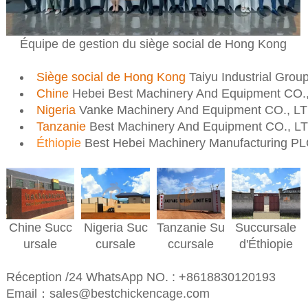
Équipe de gestion du siège social de Hong Kong
Siège social de Hong Kong
Taiyu Industrial Grou
Chine
Hebei Best Machinery And Equipment CO.
Nigeria
Vanke Machinery And Equipment CO., L
Tanzanie
Best Machinery And Equipment CO., L
Éthiopie
Best Hebei Machinery Manufacturing P
Nigeria
Suc
Succursale
Chine
Succ
Tanzanie
Su
cursale
d'Éthiopie
ursale
ccursale
Réception /24 WhatsApp NO. : +8618830120193
Email：sales@bestchickencage.com