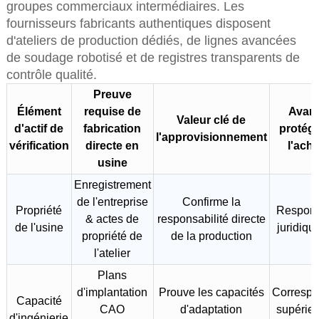
groupes commerciaux intermédiaires. Les
fournisseurs fabricants authentiques disposent
d'ateliers de production dédiés, de lignes avancées
de soudage robotisé et de registres transparents de
contrôle qualité.
Preuve
Élément
requise de
Avan
Valeur clé de
d'actif de
fabrication
protég
l'approvisionnement
vérification
directe en
l'ach
usine
Enregistrement
de l'entreprise
Confirme la
Propriété
Respons
& actes de
responsabilité directe
de l'usine
juridiqu
propriété de
de la production
l'atelier
Plans
d'implantation
Prouve les capacités
Corresp
Capacité
CAO
d'adaptation
supérie
d'ingénierie