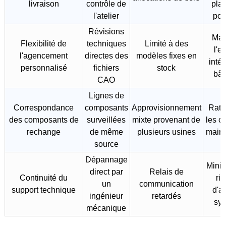
livraison
contrôle de
pla
l'atelier
pou
Révisions
Max
Flexibilité de
techniques
Limité à des
l'e
l'agencement
directes des
modèles fixes en
intér
personnalisé
fichiers
stock
bât
CAO
Lignes de
Correspondance
composants
Approvisionnement
Rati
des composants de
surveillées
mixte provenant de
les c
rechange
de même
plusieurs usines
main
source
Dépannage
Minim
direct par
Relais de
Continuité du
ri
un
communication
support technique
d'ar
ingénieur
retardés
sy
mécanique