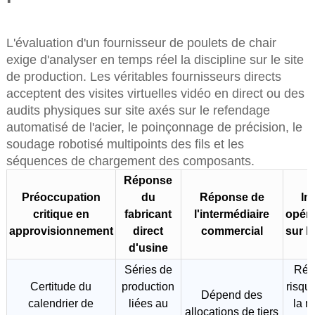
L'évaluation d'un fournisseur de poulets de chair
exige d'analyser en temps réel la discipline sur le site
de production. Les véritables fournisseurs directs
acceptent des visites virtuelles vidéo en direct ou des
audits physiques sur site axés sur le refendage
automatisé de l'acier, le poinçonnage de précision, le
soudage robotisé multipoints des fils et les
séquences de chargement des composants.
Réponse
Préoccupation
du
Réponse de
Im
critique en
fabricant
l'intermédiaire
opéra
approvisionnement
direct
commercial
sur l
d'usine
Séries de
Rédu
Certitude du
production
risque
Dépend des
calendrier de
liées au
la m
allocations de tiers