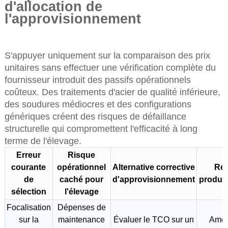
d'allocation de
l'approvisionnement
S'appuyer uniquement sur la comparaison des prix
unitaires sans effectuer une vérification complète du
fournisseur introduit des passifs opérationnels
coûteux. Des traitements d'acier de qualité inférieure,
des soudures médiocres et des configurations
génériques créent des risques de défaillance
structurelle qui compromettent l'efficacité à long
terme de l'élevage.
Erreur
Risque
courante
opérationnel
Alternative corrective
Rés
de
caché pour
d'approvisionnement
product
sélection
l'élevage
Focalisation
Dépenses de
sur la
maintenance
Évaluer le TCO sur un
Amor