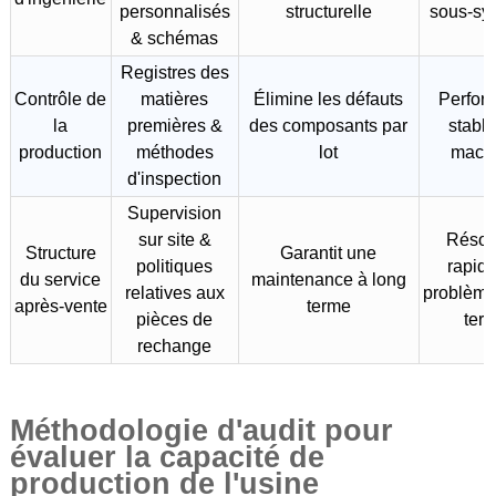
personnalisés
structurelle
sous-sy
& schémas
Registres des
Contrôle de
matières
Élimine les défauts
Perfor
la
premières &
des composants par
stabl
production
méthodes
lot
mach
d'inspection
Supervision
sur site &
Résol
Structure
Garantit une
politiques
rapid
du service
maintenance à long
relatives aux
problème
après-vente
terme
pièces de
terr
rechange
Méthodologie d'audit pour
évaluer la capacité de
production de l'usine